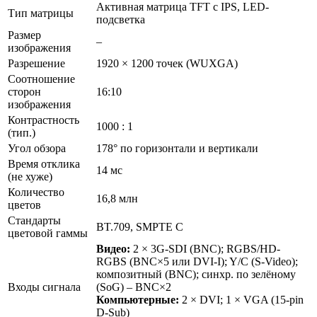
Активная матрица TFT c IPS, LED-
Тип матрицы
подсветка
Размер
–
изображения
Разрешение
1920 × 1200 точек (WUXGA)
Соотношение
сторон
16:10
изображения
Контрастность
1000 : 1
(тип.)
Угол обзора
178° по горизонтали и вертикали
Время отклика
14 мс
(не хуже)
Количество
16,8 млн
цветов
Стандарты
BT.709, SMPTE C
цветовой гаммы
Видео:
2 × 3G-SDI (BNC); RGBS/HD-
RGBS (BNC×5 или DVI-I); Y/C (S-Video);
композитный (BNC); синхр. по зелёному
Входы сигнала
(SoG) – BNC×2
Компьютерные:
2 × DVI; 1 × VGA (15-pin
D-Sub)