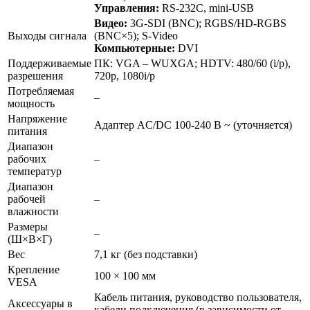
Управления:
RS-232C, mini-USB
Видео:
3G-SDI (BNC); RGBS/HD-RGBS
Выходы сигнала
(BNC×5); S-Video
Компьютерные:
DVI
Поддерживаемые
ПК: VGA – WUXGA; HDTV: 480/60 (i/p),
разрешения
720p, 1080i/p
Потребляемая
–
мощность
Напряжение
Адаптер AC/DC 100-240 В ~ (уточняется)
питания
Диапазон
рабочих
–
температур
Диапазон
рабочей
–
влажности
Размеры
–
(Ш×В×Г)
Вес
7,1 кг (без подставки)
Крепление
100 × 100 мм
VESA
Кабель питания, руководство пользователя,
Аксессуары в
кабели подключения (в зависимости от