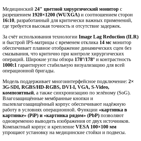
Медицинский
24″ цветной хирургический монитор
с
разрешением
1920×1200 (WUXGA)
и соотношением сторон
16:10
, разработанный для критически важных применений,
где требуется высокая точность и отсутствие задержек.
За счёт использования технологии
Image Lag Reduction (ILR)
и быстрой IPS-матрицы с временем отклика
14 мс
монитор
обеспечивает плавное отображение динамических сцен без
смазывания, что критично при контроле хирургических
операций. Широкие углы обзора
178°/178°
и контрастность
1000:1
гарантируют стабильную визуализацию для всей
операционной бригады.
Модель поддерживает многоинтерфейсное подключение:
2×
3G-SDI, RGBS/HD-RGBS, DVI-I, VGA, S-Video,
композитный
, а также синхронизацию по зелёному (SoG).
Влагозащищённые мембранные кнопки и
пылевлагозащищённый корпус обеспечивают надёжную
работу в условиях операционной. Функции
«картинка в
картинке» (PiP) и «картинка рядом» (PbP)
позволяют
одновременно выводить изображения от двух источников.
Компактный корпус и крепление
VESA 100×100 мм
упрощают установку на медицинские стойки и подвесы.